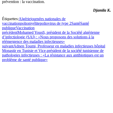
prévention : la vaccination.
Djamila K.
Étiquettes:
Algérie
journées nationales de
vaccination
poliomyélite
poliovirus de type 2
Santé
Santé
publique
Vaccination
précédent
Mohamed Yousfi, président de la Société algérienne
d’infectiologie (SAI) : «Nous proposons des solutions à la
réémergence des maladies infectieuses»
suivant
Adnen Toumi, Professeur en maladies infectieuses hôpital
Monastir en Tunisie et Vice-président de la société tunisienne de
pathologies infectieuses : «La résistance aux antibiotiques est un
problème de santé publique»