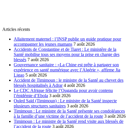
Articles récents
Allaitement maternel : l’INSP publie un guide pratique pour
accompagner les jeunes mamans
7 août 2026
Accidents de Constantine et de Tiaret : Le ministère de la
Santé mobilise tous ses moyens pour la prise en charge des
blessés
7 août 2026
Gouvernance sanitaire : «La Chine est prête à partager son
expérience en santé numérique avec l’Algérie », affirme Jia
Ligao
5 août 2026
Accident de Timimoun : le ministre de la Santé au chevet des
blessés hospitalisés à Adrar
4 août 2026
Le CDC Afrique félicite l’Ouganda pour avoir contenu
l’épidémie d’Ebola
3 août 2026
Ouled Saïd (Timimoun) : Le ministre de la Santé inspecte
plusieurs structures sanitaires
3 août 2026
Timimoun : Le ministre de la Santé présente ses condoléances
à la famille d’une victime de l’accident de la route
3 août 2026
Timimoun : Le ministre de la Santé rend visite aux blessés de
l’accident de la route
3 août 2026