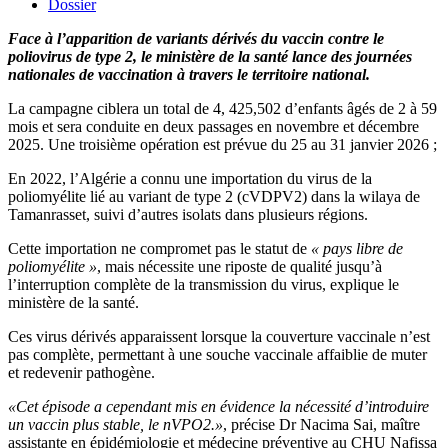
Dossier
Face à l’apparition de variants dérivés du vaccin contre le
poliovirus de type 2, le ministère de la santé lance des journées
nationales de vaccination à travers le territoire national.
La campagne ciblera un total de 4, 425,502 d’enfants âgés de 2 à 59
mois et sera conduite en deux passages en novembre et décembre
2025. Une troisième opération est prévue du 25 au 31 janvier 2026 ;
En 2022, l’Algérie a connu une importation du virus de la
poliomyélite lié au variant de type 2 (cVDPV2) dans la wilaya de
Tamanrasset, suivi d’autres isolats dans plusieurs régions.
Cette importation ne compromet pas le statut de
« pays libre de
poliomyélite »
, mais nécessite une riposte de qualité jusqu’à
l’interruption complète de la transmission du virus, explique le
ministère de la santé.
Ces virus dérivés apparaissent lorsque la couverture vaccinale n’est
pas complète, permettant à une souche vaccinale affaiblie de muter
et redevenir pathogène.
«Cet épisode a cependant mis en évidence la nécessité d’introduire
un vaccin plus stable, le nVPO2.»
, précise Dr Nacima Sai, maître
assistante en épidémiologie et médecine préventive au CHU Nafissa