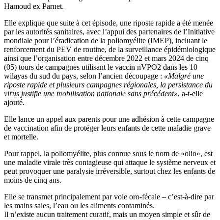
Hamoud ex Parnet.
Elle explique que suite à cet épisode, une riposte rapide a été menée
par les autorités sanitaires, avec l’appui des partenaires de l’Initiative
mondiale pour l’éradication de la poliomyélite (IMEP), incluant le
renforcement du PEV de routine, de la surveillance épidémiologique
ainsi que l’organisation entre décembre 2022 et mars 2024 de cinq
(05) tours de campagnes utilisant le vaccin nVPO2 dans les 10
wilayas du sud du pays, selon l’ancien découpage :
«Malgré une
riposte rapide et plusieurs campagnes régionales, la persistance du
virus justifie une mobilisation nationale sans précédent»
, a-t-elle
ajouté.
Elle lance un appel aux parents pour une adhésion à cette campagne
de vaccination afin de protéger leurs enfants de cette maladie grave
et mortelle.
Pour rappel, la poliomyélite, plus connue sous le nom de «olio», est
une maladie virale très contagieuse qui attaque le système nerveux et
peut provoquer une paralysie irréversible, surtout chez les enfants de
moins de cinq ans.
Elle se transmet principalement par voie oro-fécale – c’est-à-dire par
les mains sales, l’eau ou les aliments contaminés.
Il n’existe aucun traitement curatif, mais un moyen simple et sûr de