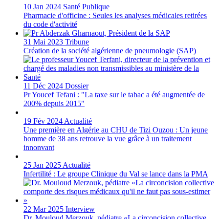
10 Jan 2024
Santé Publique
Pharmacie d'officine : Seules les analyses médicales retirées
du code d'activité
31 Mai 2023
Tribune
Création de la société algérienne de pneumologie (SAP)
11 Déc 2024
Dossier
Pr Youcef Tefani : "La taxe sur le tabac a été augmentée de
200% depuis 2015"
19 Fév 2024
Actualité
Une première en Algérie au CHU de Tizi Ouzou : Un jeune
homme de 38 ans retrouve la vue grâce à un traitement
innonvant
25 Jan 2025
Actualité
Infertilité : Le groupe Clinique du Val se lance dans la PMA
22 Mar 2025
Interview
Dr. Mouloud Merzouk, pédiatre «La circoncision collective