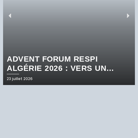
ADVENT FORUM RESPI
ALGÉRIE 2026 : VERS UN
NOUVEAU PARADIGME DANS
23 juillet 2026
LA PRISE EN CHARGE DES
PATHOLOGIES RESPIRATOIRES
INFLAMMATOIRES