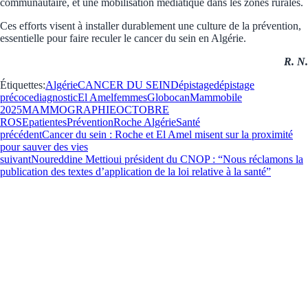
communautaire, et une mobilisation médiatique dans les zones rurales.
Ces efforts visent à installer durablement une culture de la prévention,
essentielle pour faire reculer le cancer du sein en Algérie.
R. N.
Étiquettes:
Algérie
CANCER DU SEIN
Dépistage
dépistage
précoce
diagnostic
El Amel
femmes
Globocan
Mammobile
2025
MAMMOGRAPHIE
OCTOBRE
ROSE
patientes
Prévention
Roche Algérie
Santé
précédent
Cancer du sein : Roche et El Amel misent sur la proximité
pour sauver des vies
suivant
Noureddine Mettioui président du CNOP : “Nous réclamons la
publication des textes d’application de la loi relative à la santé”