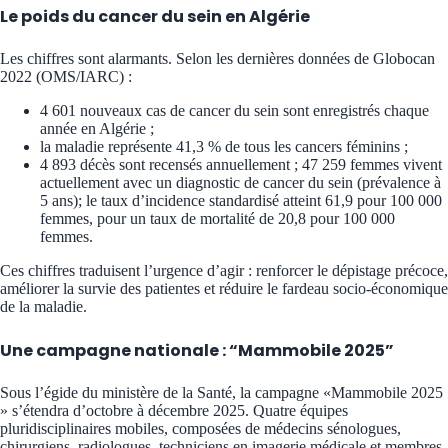
Le poids du cancer du sein en Algérie
Les chiffres sont alarmants. Selon les dernières données de Globocan
2022 (OMS/IARC) :
4 601 nouveaux cas de cancer du sein sont enregistrés chaque
année en Algérie ;
la maladie représente 41,3 % de tous les cancers féminins ;
4 893 décès sont recensés annuellement ; 47 259 femmes vivent
actuellement avec un diagnostic de cancer du sein (prévalence à
5 ans); le taux d’incidence standardisé atteint 61,9 pour 100 000
femmes, pour un taux de mortalité de 20,8 pour 100 000
femmes.
Ces chiffres traduisent l’urgence d’agir : renforcer le dépistage précoce,
améliorer la survie des patientes et réduire le fardeau socio-économique
de la maladie.
Une campagne nationale : “Mammobile 2025”
Sous l’égide du ministère de la Santé, la campagne «Mammobile 2025
» s’étendra d’octobre à décembre 2025. Quatre équipes
pluridisciplinaires mobiles, composées de médecins sénologues,
chirurgiens, radiologues, techniciens en imagerie médicale et membres