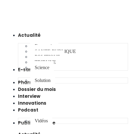
Actualité
Economie
SANTE PUBLIQUE
POLITIQUE
TRIBUNE
Science
E-santé
Solution
Pharma
Dossier du mois
Interview
Innovations
Podcast
Vidéos
Publireportage