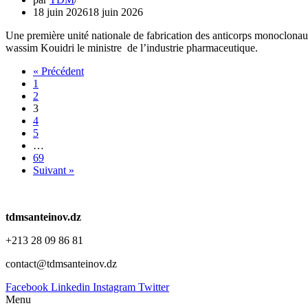
18 juin 2026
18 juin 2026
Une première unité nationale de fabrication des anticorps monoclonau
wassim Kouidri le ministre de l’industrie pharmaceutique.
« Précédent
1
2
3
4
5
…
69
Suivant »
tdmsanteinov.dz
+213 28 09 86 81
contact@tdmsanteinov.dz
Facebook
Linkedin
Instagram
Twitter
Menu