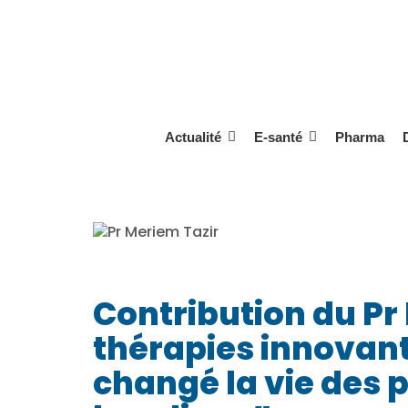
Aller
au
contenu
Actualité
E-santé
Pharma
Contribution du Pr 
thérapies innovan
changé la vie des p