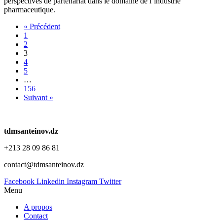
perspectives de partenariat dans le domaine de l’industrie
pharmaceutique.
« Précédent
1
2
3
4
5
…
156
Suivant »
tdmsanteinov.dz
+213 28 09 86 81
contact@tdmsanteinov.dz
Facebook
Linkedin
Instagram
Twitter
Menu
A propos
Contact