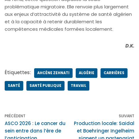
problématique migratoire. Elle renvoie plus largement
aux enjeux d’attractivité du système de santé algérien
et à la capacité à retenir durablement les
compétences médicales formées localement.
D.K.
Étiquettes:
AHCÈNE ZEHNATI
ALGÉRIE
CARRIÈRES
SANTÉ
SANTÉ PUBLIQUE
TRAVAIL
PRÉCÉDENT
SUIVANT
ASCO 2026 : Le cancer du
Production locale: Saidal
sein entre dans l’ère de
et Boehringer Ingelheim
l’anticipation
signent un partenariat