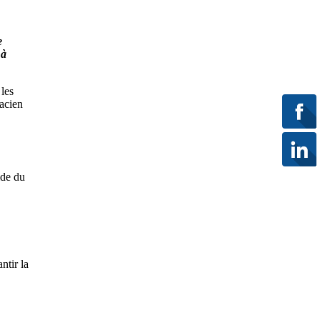
e
 à
les
acien
ide du
ntir la