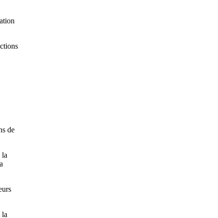
ation
actions
ns de
 la
a
eurs
 la