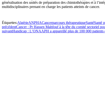
généralisation des unités de préparation des chimiothérapies et à l’in
multidisciplinaires prenant en charge les patients atteints de cancer.
Étiquettes:
Algérie
ANPHA
Cancer
parcours thérapeutique
Santé
Santé p
précédent
Cancer : Pr Hassen Mahfouf à la tête du comité sectoriel pou
suivant
Handicap : L’ONAAPH a appareillé plus de 100 000 patients