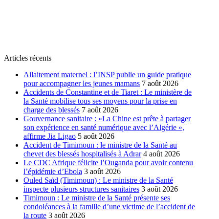
Articles récents
Allaitement maternel : l’INSP publie un guide pratique
pour accompagner les jeunes mamans
7 août 2026
Accidents de Constantine et de Tiaret : Le ministère de
la Santé mobilise tous ses moyens pour la prise en
charge des blessés
7 août 2026
Gouvernance sanitaire : «La Chine est prête à partager
son expérience en santé numérique avec l’Algérie »,
affirme Jia Ligao
5 août 2026
Accident de Timimoun : le ministre de la Santé au
chevet des blessés hospitalisés à Adrar
4 août 2026
Le CDC Afrique félicite l’Ouganda pour avoir contenu
l’épidémie d’Ebola
3 août 2026
Ouled Saïd (Timimoun) : Le ministre de la Santé
inspecte plusieurs structures sanitaires
3 août 2026
Timimoun : Le ministre de la Santé présente ses
condoléances à la famille d’une victime de l’accident de
la route
3 août 2026