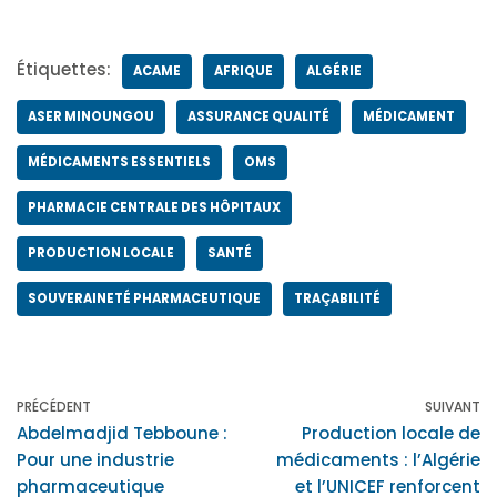
Étiquettes:
ACAME
AFRIQUE
ALGÉRIE
ASER MINOUNGOU
ASSURANCE QUALITÉ
MÉDICAMENT
MÉDICAMENTS ESSENTIELS
OMS
PHARMACIE CENTRALE DES HÔPITAUX
PRODUCTION LOCALE
SANTÉ
SOUVERAINETÉ PHARMACEUTIQUE
TRAÇABILITÉ
PRÉCÉDENT
SUIVANT
Abdelmadjid Tebboune :
Production locale de
Pour une industrie
médicaments : l’Algérie
pharmaceutique
et l’UNICEF renforcent