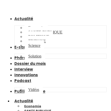
Actualité
Economie
SANTE PUBLIQUE
POLITIQUE
TRIBUNE
Science
E-santé
Solution
Pharma
Dossier du mois
Interview
Innovations
Podcast
Vidéos
Publireportage
Actualité
Economie
SANTE PUBLIQUE