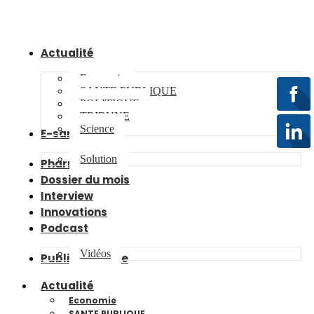
Actualité
Economie
SANTE PUBLIQUE
POLITIQUE
TRIBUNE
Science
E-santé
Solution
Pharma
Dossier du mois
Interview
Innovations
Podcast
Vidéos
Publireportage
Actualité
Economie
SANTE PUBLIQUE