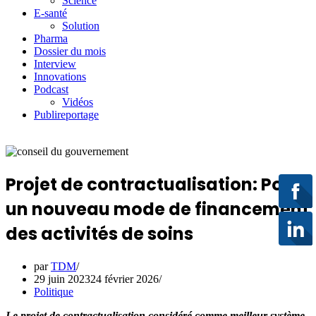
Science
E-santé
Solution
Pharma
Dossier du mois
Interview
Innovations
Podcast
Vidéos
Publireportage
Projet de contractualisation: Pour
un nouveau mode de financement
des activités de soins
par
TDM
29 juin 2023
24 février 2026
Politique
Le projet de contractualisation considéré comme meilleur système