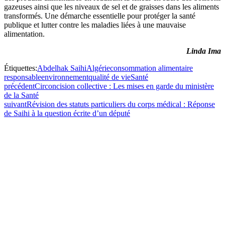
gazeuses ainsi que les niveaux de sel et de graisses dans les aliments
transformés. Une démarche essentielle pour protéger la santé
publique et lutter contre les maladies liées à une mauvaise
alimentation.
Linda Ima
Étiquettes:
Abdelhak Saihi
Algérie
consommation alimentaire
responsable
environnement
qualité de vie
Santé
précédent
Circoncision collective : Les mises en garde du ministère
de la Santé
suivant
Révision des statuts particuliers du corps médical : Réponse
de Saihi à la question écrite d’un député