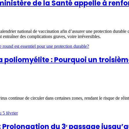
e ministère de la Santé appelle à renf
alendrier national de vaccination afin d’assurer une protection durable c
nt entraîner des complications graves, voire irréversibles.
poliomyélite : Pourquoi un troisième
 virus continue de circuler dans certaines zones, rendant le risque de réi
: Prolongation du 3ᵉ passage jusqu’au