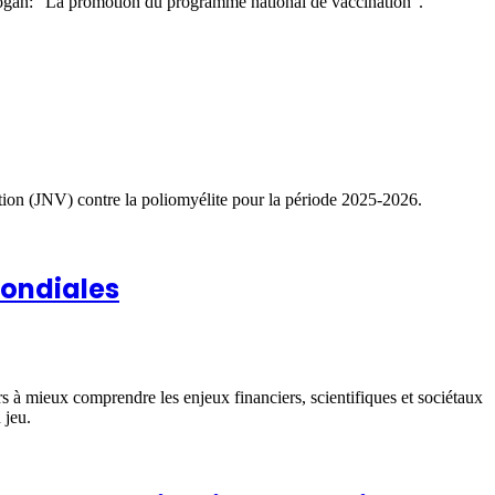
 slogan: “La promotion du programme national de vaccination”.
nation (JNV) contre la poliomyélite pour la période 2025-2026.
mondiales
s à mieux comprendre les enjeux financiers, scientifiques et sociétaux
 jeu.