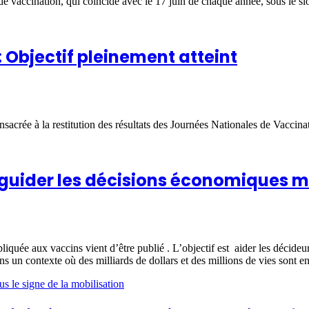
le de vaccination, qui coïncide avec le 17 juin de chaque année, sous le
: Objectif pleinement atteint
onsacrée à la restitution des résultats des Journées Nationales de Vacci
guider les décisions économiques 
quée aux vaccins vient d’être publié . L’objectif est aider les décideur
ns un contexte où des milliards de dollars et des millions de vies sont en