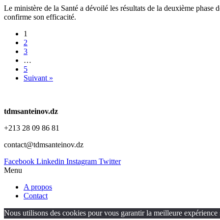
Le ministère de la Santé a dévoilé les résultats de la deuxième phase 
confirme son efficacité.
1
2
3
…
5
Suivant »
tdmsanteinov.dz
+213 28 09 86 81
contact@tdmsanteinov.dz
Facebook
Linkedin
Instagram
Twitter
Menu
A propos
Contact
Nous utilisons des cookies pour vous garantir la meilleure expérience s