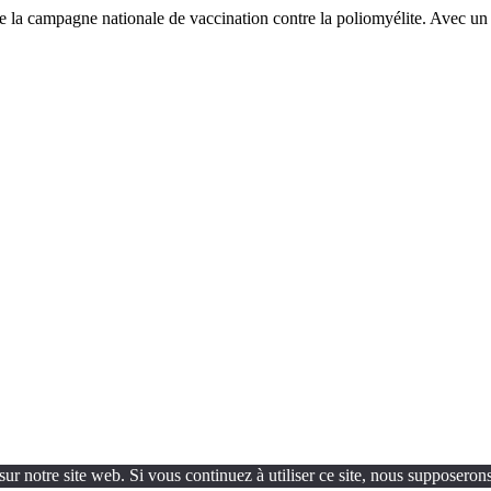
de la campagne nationale de vaccination contre la poliomyélite. Avec un
ur notre site web. Si vous continuez à utiliser ce site, nous supposerons 