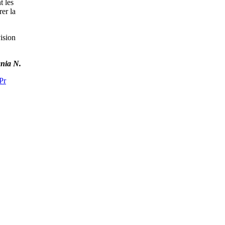
t les
er la
ision
nia N.
Pr