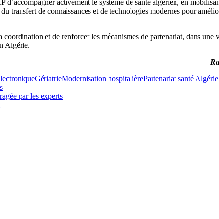
 d’accompagner activement le système de santé algérien, en mobilisan
 du transfert de connaissances et de technologies modernes pour amélior
la coordination et de renforcer les mécanismes de partenariat, dans une v
n Algérie.
Ra
électronique
Gériatrie
Modernisation hospitalière
Partenariat santé Algérie
fs
ragée par les experts
l