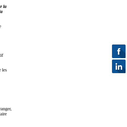
r la
la
e
if
 les
ranger,
aire