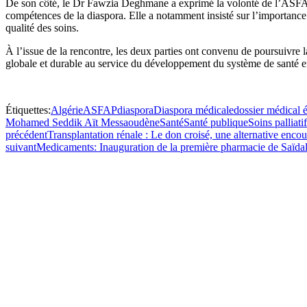
De son côté, le Dr Fawzia Deghmane a exprimé la volonté de l’ASFAP
compétences de la diaspora. Elle a notamment insisté sur l’importance
qualité des soins.
À l’issue de la rencontre, les deux parties ont convenu de poursuivre 
globale et durable au service du développement du système de santé e
Étiquettes:
Algérie
ASFAP
diaspora
Diaspora médicale
dossier médical 
Mohamed Seddik Aït Messaoudène
Santé
Santé publique
Soins palliati
précédent
Transplantation rénale : Le don croisé, une alternative encou
suivant
Medicaments: Inauguration de la première pharmacie de Saïda