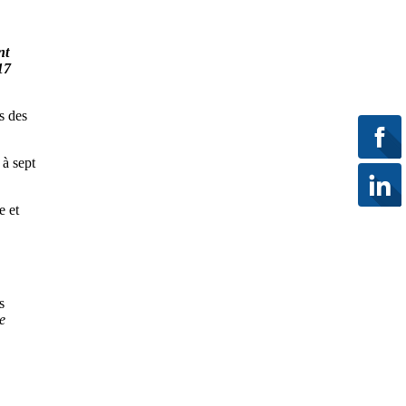
nt
17
s des
 à sept
e et
s
e