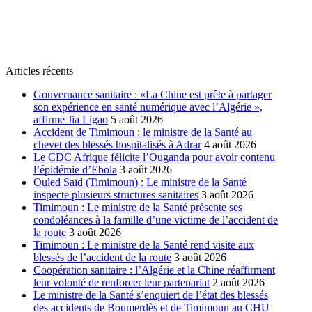
Articles récents
Gouvernance sanitaire : «La Chine est prête à partager
son expérience en santé numérique avec l’Algérie »,
affirme Jia Ligao
5 août 2026
Accident de Timimoun : le ministre de la Santé au
chevet des blessés hospitalisés à Adrar
4 août 2026
Le CDC Afrique félicite l’Ouganda pour avoir contenu
l’épidémie d’Ebola
3 août 2026
Ouled Saïd (Timimoun) : Le ministre de la Santé
inspecte plusieurs structures sanitaires
3 août 2026
Timimoun : Le ministre de la Santé présente ses
condoléances à la famille d’une victime de l’accident de
la route
3 août 2026
Timimoun : Le ministre de la Santé rend visite aux
blessés de l’accident de la route
3 août 2026
Coopération sanitaire : l’Algérie et la Chine réaffirment
leur volonté de renforcer leur partenariat
2 août 2026
Le ministre de la Santé s’enquiert de l’état des blessés
des accidents de Boumerdès et de Timimoun au CHU