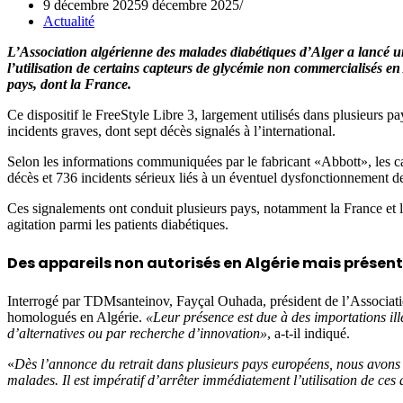
9 décembre 2025
9 décembre 2025
Actualité
L’Association algérienne des malades diabétiques d’Alger a lancé u
l’utilisation de certains capteurs de glycémie non commercialisés e
pays, dont la France.
Ce dispositif le FreeStyle Libre 3, largement utilisés dans plusieurs p
incidents graves, dont sept décès signalés à l’international.
Selon les informations communiquées par le fabricant «Abbott», les cap
décès et 736 incidents sérieux liés à un éventuel dysfonctionnement de
Ces signalements ont conduit plusieurs pays, notamment la France et les 
agitation parmi les patients diabétiques.
Des appareils non autorisés en Algérie mais présent
Interrogé par TDMsanteinov, Fayçal Ouhada, président de l’Association
homologués en Algérie.
«Leur présence est due à des importations illé
d’alternatives ou par recherche d’innovation»
, a-t-il indiqué.
«
Dès l’annonce du retrait dans plusieurs pays européens, nous avons 
malades. Il est impératif d’arrêter immédiatement l’utilisation de ces 