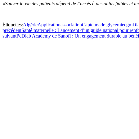
«
Sauver la vie des patients dépend de l’accès à des outils fiables et m
Étiquettes:
Algérie
Application
association
Capteurs de glycémie
cgm
Dia
précédent
Santé maternelle : Lancement d’un guide national pour renfor
suivant
PeDiab Academy de Sanofi : Un engagement durable au bénéfi