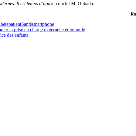
odernes. Il est temps d’agir
», conclut M. Ouhada.
Ra
bète
patient
Santé
smartphone
cer la prise en charge maternelle et infantile
ce des enfants