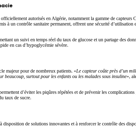
macie
rs officiellement autorisés en Algérie, notamment la gamme de capteurs
is à un contrôle sanitaire permanent, offrent une sécurité d’utilisation 
ettant un suivi en temps réel du taux de glucose et un partage des don
 rapide en cas d’hypoglycémie sévère.
cle majeur pour de nombreux patients. «
Le capteur coûte près d’un mil
pour beaucoup, surtout pour les enfants ou les malades sous insuline
», al
permettent d’éviter les piqûres répétées et de prévenir les complications
du taux de sucre.
 à disposition de solutions innovantes et à renforcer le contrôle des dispo