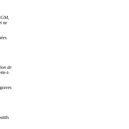
 CGM,
et ne
nées
lion de
erte-t-
 graves
sitifs