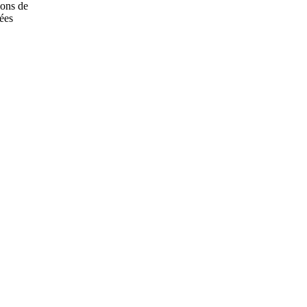
ions de
cées