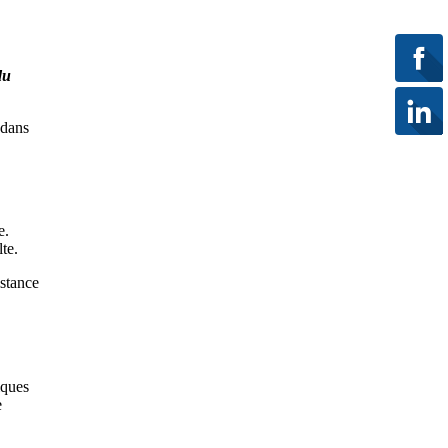
du
 dans
e.
te.
istance
iques
e