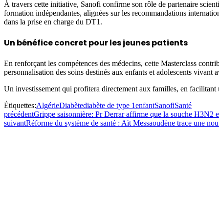
À travers cette initiative, Sanofi confirme son rôle de partenaire scie
formation indépendantes, alignées sur les recommandations internationa
dans la prise en charge du DT1.
Un bénéfice concret pour les jeunes patients
En renforçant les compétences des médecins, cette Masterclass contribue
personnalisation des soins destinés aux enfants et adolescents vivant 
Un investissement qui profitera directement aux familles, en facilitan
Étiquettes:
Algérie
Diabète
diabète de type 1
enfant
Sanofi
Santé
précédent
Grippe saisonnière: Pr Derrar affirme que la souche H3N2 es
suivant
Réforme du système de santé : Aït Messaoudène trace une nouve