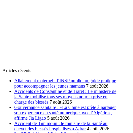
Articles récents
Allaitement maternel : l’INSP publie un guide pratique
pour accompagner les jeunes mamans
7 août 2026
Accidents de Constantine et de Tiaret : Le ministère de
la Santé mobilise tous ses moyens pour la prise en
charge des blessés
7 août 2026
Gouvernance sanitaire : «La Chine est prête à partager
son expérience en santé numérique avec l’Algérie »,
affirme Jia Ligao
5 août 2026
Accident de Timimoun : le ministre de la Santé au
chevet des blessés hospitalisés à Adrar
4 août 2026