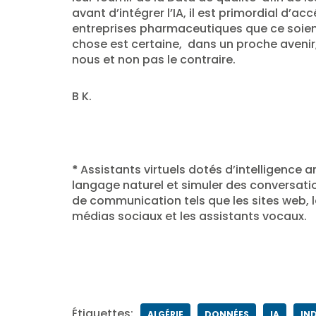
avant d’intégrer l’IA, il est primordial d’ac
entreprises pharmaceutiques que ce soient l
chose est certaine, dans un proche avenir, l
nous et non pas le contraire.
B K.
*
Assistants virtuels dotés d’intelligence ar
langage naturel et simuler des conversatio
de communication tels que les sites web, 
médias sociaux et les assistants vocaux.
Étiquettes:
ALGÉRIE
DONNÉES
IA
IN