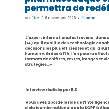
permettra de redéfi
par
TDM
8 novembre 2025
Pharma
L’expert international est revenu, dans ce
(IA)
qu’il qualifie
de « technologie capabl
décisions les plus efficientes et qui a s
humain ». Grâce à l’IA, l’on pourra effec
formats de chiffres, textes, images et v
stratégies…»
Interview réalisée par B.K
Vous avez abordé le rôle de l’Intelligenc
d ela journée nationale de la SORP à Alger