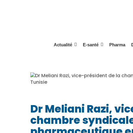
Aller
au
contenu
Actualité
E-santé
Pharma
Dr Meliani Razi, vi
chambre syndicale 
pharmaceutique en 