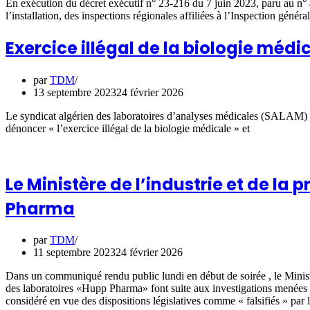
En exécution du décret exécutif n° 23-216 du 7 juin 2023, paru au n° 40
l’installation, des inspections régionales affiliées à l’Inspection gén
Exercice illégal de la biologie médi
par
TDM
13 septembre 2023
24 février 2026
Le syndicat algérien des laboratoires d’analyses médicales (SALAM) e
dénoncer « l’exercice illégal de la biologie médicale » et
Le Ministère de l’industrie et de l
Pharma
par
TDM
11 septembre 2023
24 février 2026
Dans un communiqué rendu public lundi en début de soirée , le Ministèr
des laboratoires «Hupp Pharma» font suite aux investigations menées 
considéré en vue des dispositions législatives comme « falsifiés » par l